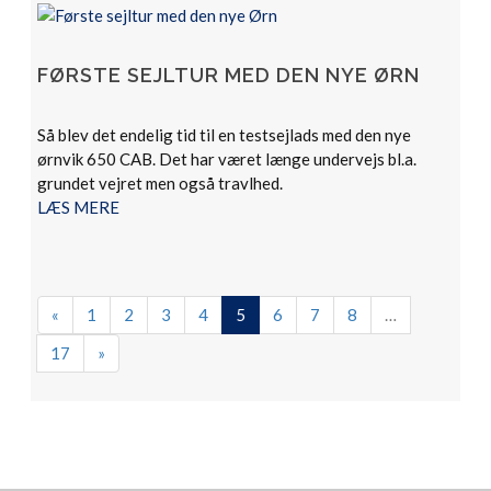
FØRSTE SEJLTUR MED DEN NYE ØRN
Så blev det endelig tid til en testsejlads med den nye
ørnvik 650 CAB. Det har været længe undervejs bl.a.
grundet vejret men også travlhed.
LÆS MERE
(nuværende)
«
1
2
3
4
5
6
7
8
…
17
»