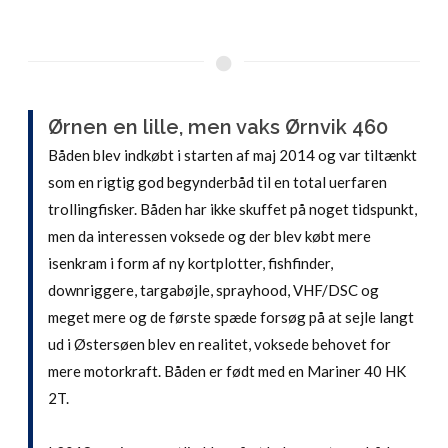
Ørnen en lille, men vaks Ørnvik 460
Båden blev indkøbt i starten af maj 2014 og var tiltænkt
som en rigtig god begynderbåd til en total uerfaren
trollingfisker. Båden har ikke skuffet på noget tidspunkt,
men da interessen voksede og der blev købt mere
isenkram i form af ny kortplotter, fishfinder,
downriggere, targabøjle, sprayhood, VHF/DSC og
meget mere og de første spæde forsøg på at sejle langt
ud i Østersøen blev en realitet, voksede behovet for
mere motorkraft. Båden er født med en Mariner 40 HK
2T.