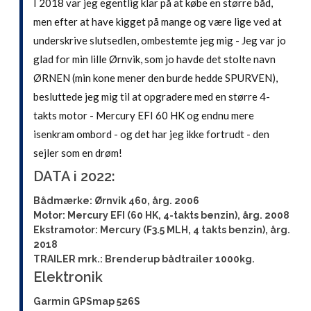
I 2018 var jeg egentlig klar på at købe en større båd,
men efter at have kigget på mange og være lige ved at
underskrive slutsedlen, ombestemte jeg mig - Jeg var jo
glad for min lille Ørnvik, som jo havde det stolte navn
ØRNEN (min kone mener den burde hedde SPURVEN),
besluttede jeg mig til at opgradere med en større 4-
takts motor - Mercury EFI 60 HK og endnu mere
isenkram ombord - og det har jeg ikke fortrudt - den
sejler som en drøm!
DATA i 2022:
Bådmærke: Ørnvik 460, årg. 2006
Motor: Mercury EFI (60 HK, 4-takts benzin), årg. 2008
Ekstramotor: Mercury (F3.5 MLH, 4 takts benzin), årg.
2018
TRAILER mrk.: Brenderup bådtrailer 1000kg.
Elektronik
Garmin GPSmap 526S