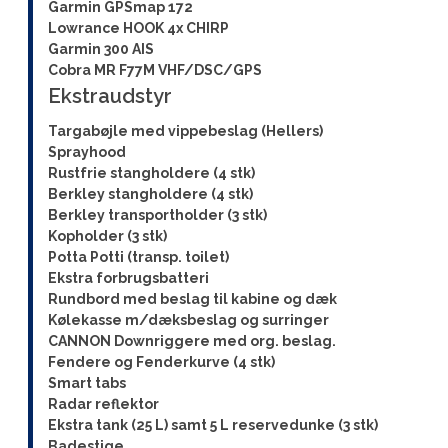
Garmin GPSmap 172
Lowrance HOOK 4x CHIRP
Garmin 300 AIS
Cobra MR F77M VHF/DSC/GPS
Ekstraudstyr
Targabøjle med vippebeslag (Hellers)
Sprayhood
Rustfrie stangholdere (4 stk)
Berkley stangholdere (4 stk)
Berkley transportholder (3 stk)
Kopholder (3 stk)
Potta Potti (transp. toilet)
Ekstra forbrugsbatteri
Rundbord med beslag til kabine og dæk
Kølekasse m/dæksbeslag og surringer
CANNON Downriggere med org. beslag.
Fendere og Fenderkurve (4 stk)
Smart tabs
Radar reflektor
Ekstra tank (25 L) samt 5 L reservedunke (3 stk)
Badestige