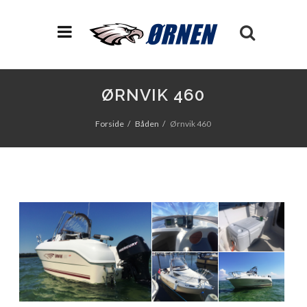
ØRNVIK 460
Forside
Båden
Ørnvik 460