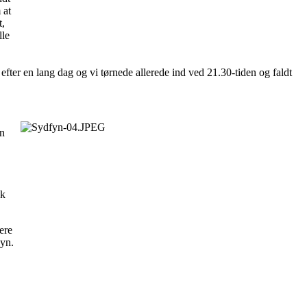
 at
t,
lle
 efter en lang dag og vi tørnede allerede ind ved 21.30-tiden og faldt
en
ik
ere
syn.