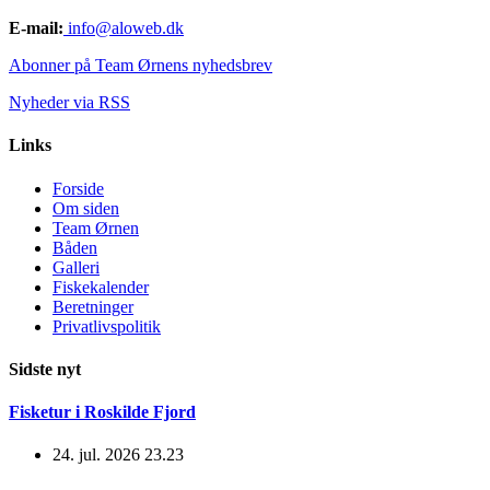
E-mail:
info@aloweb.dk
Abonner på Team Ørnens nyhedsbrev
Nyheder via RSS
Links
Forside
Om siden
Team Ørnen
Båden
Galleri
Fiskekalender
Beretninger
Privatlivspolitik
Sidste nyt
Fisketur i Roskilde Fjord
24. jul. 2026 23.23