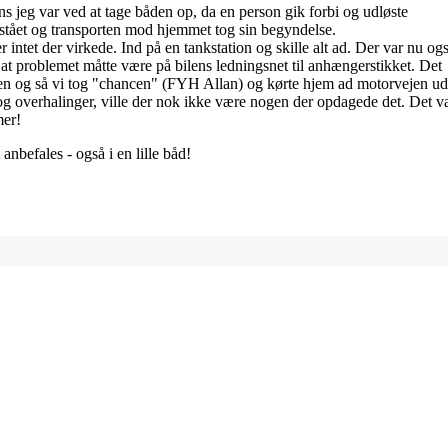
 jeg var ved at tage båden op, da en person gik forbi og udløste
erstået og transporten mod hjemmet tog sin begyndelse.
intet der virkede. Ind på en tankstation og skille alt ad. Der var nu og
r, at problemet måtte være på bilens ledningsnet til anhængerstikket. Det
en og så vi tog "chancen" (FYH Allan) og kørte hjem ad motorvejen u
tog overhalinger, ville der nok ikke være nogen der opdagede det. Det v
mer!
 anbefales - også i en lille båd!