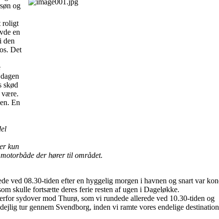
rsøn og
 roligt
avde en
 i den
 os. Det
e
f dagen
s skød
 være.
den. En
el
 er kun
 motorbåde der hører til området.
ede ved 08.30-tiden efter en hyggelig morgen i havnen og snart var ko
som skulle fortsætte deres ferie resten af ugen i Dageløkke.
 derfor sydover mod Thurø, som vi rundede allerede ved 10.30-tiden og
ejlig tur gennem Svendborg, inden vi ramte vores endelige destinatio