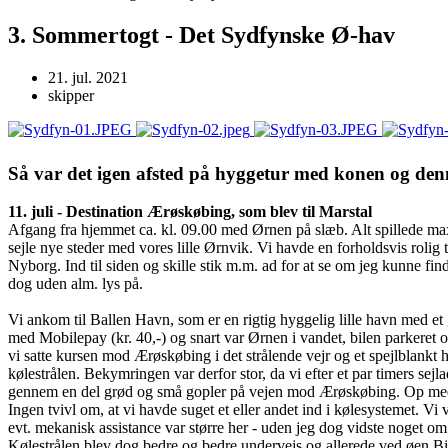
3. Sommertogt - Det Sydfynske Ø-hav
21. jul. 2021
skipper
Så var det igen afsted på hyggetur med konen og den
11. juli - Destination Ærøskøbing, som blev til Marstal
Afgang fra hjemmet ca. kl. 09.00 med Ørnen på slæb. Alt spillede max. 
sejle nye steder med vores lille Ørnvik. Vi havde en forholdsvis rolig t
Nyborg. Ind til siden og skille stik m.m. ad for at se om jeg kunne fin
dog uden alm. lys på.
Vi ankom til Ballen Havn, som er en rigtig hyggelig lille havn med
med Mobilepay (kr. 40,-) og snart var Ørnen i vandet, bilen parkeret
vi satte kursen mod Ærøskøbing i det strålende vejr og et spejlblankt 
kølestrålen. Bekymringen var derfor stor, da vi efter et par timers sej
gennem en del grød og små gopler på vejen mod Ærøskøbing. Op med mo
Ingen tvivl om, at vi havde suget et eller andet ind i kølesystemet. Vi
evt. mekanisk assistance var større her - uden jeg dog vidste noget om
Kølestrålen blev dog bedre og bedre undervejs og allerede ved øen B