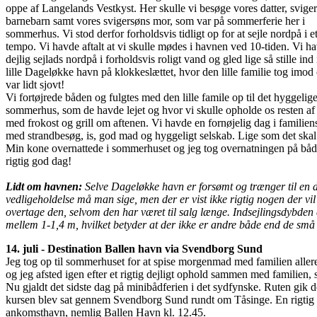
oppe af Langelands Vestkyst. Her skulle vi besøge vores datter, svige
barnebarn samt vores svigersøns mor, som var på sommerferie her i
sommerhus. Vi stod derfor forholdsvis tidligt op for at sejle nordpå i et
tempo. Vi havde aftalt at vi skulle mødes i havnen ved 10-tiden. Vi h
dejlig sejlads nordpå i forholdsvis roligt vand og gled lige så stille ind
lille Dageløkke havn på klokkeslættet, hvor den lille familie tog imod
var lidt sjovt!
Vi fortøjrede båden og fulgtes med den lille famile op til det hyggelig
sommerhus, som de havde lejet og hvor vi skulle opholde os resten a
med frokost og grill om aftenen. Vi havde en fornøjelig dag i familien
med strandbesøg, is, god mad og hyggeligt selskab. Lige som det skal
Min kone overnattede i sommerhuset og jeg tog overnatningen på bå
rigtig god dag!
Lidt om havnen:
Selve Dageløkke havn er forsømt og trænger til en d
vedligeholdelse må man sige, men der er vist ikke rigtig nogen der vil
overtage den, selvom den har været til salg længe. Indsejlingsdybden
mellem 1-1,4 m, hvilket betyder at der ikke er andre både end de små
14. juli - Destination Ballen havn via Svendborg Sund
Jeg tog op til sommerhuset for at spise morgenmad med familien aller
og jeg afsted igen efter et rigtig dejligt ophold sammen med familien, 
Nu gjaldt det sidste dag på minibådferien i det sydfynske. Ruten gik
kursen blev sat gennem Svendborg Sund rundt om Tåsinge. En rigtig d
ankomsthavn, nemlig Ballen Havn kl. 12.45.