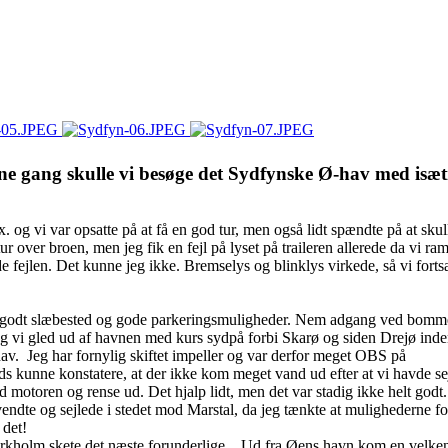
ne gang skulle vi besøge det Sydfynske Ø-hav med isæt
og vi var opsatte på at få en god tur, men også lidt spændte på at skul
ur over broen, men jeg fik en fejl på lyset på traileren allerede da vi ram
de fejlen. Det kunne jeg ikke. Bremselys og blinklys virkede, så vi fortsa
 et godt slæbested og gode parkeringsmuligheder. Nem adgang ved bom
 og vi gled ud af havnen med kurs sydpå forbi Skarø og siden Drejø ind
hav. Jeg har fornylig skiftet impeller og var derfor meget OBS på
lads kunne konstatere, at der ikke kom meget vand ud efter at vi havde se
toren og rense ud. Det hjalp lidt, men det var stadig ikke helt godt.
 vendte og sejlede i stedet mod Marstal, da jeg tænkte at mulighederne fo
 det!
irkholm skete det næste forunderlige... Ud fra Øens havn kom en velke