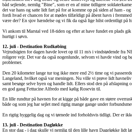
båd sejlende, nemlig "Bine", som er en af mine tidligere soldaterkamerat
det var hans og satte lidt fart på for at komme op på siden af ham - og
fordi hvad er chancen for at mødes tilfældigt på åbent havn i fremme
være der? En sjov hændelse og vi fik da også lige hilst ordentligt på 
Vi ankom til Marstal ved 18-tiden og efter at have fundet en plads gik 
hurtigt i søvn.
12. juli - Destination Rudkøbing
Vejrudsigten for dagen havde lovet op til 11 m/s i vindstødende fra NE fr
roligere vejr. Det var da også nogenlunde, selvom vi havde vind og bø
problemer.
Den 20 kilometer lange tur tog ikke mere end 2½ time og vi passerede 
Langeland, hvilket også var meningen. Nu ville vi prøve lidt havneliv
samt besøge selve byen og handle lidt. Ellers stod den på afslapning 
en god gang Fettucine Alfredo med kølig Rosevin til.
En lille rundtur på havnen for at kigge på både gave en større overras
både og som jeg har sejlet med rigtig mange gange under forbundsmest
En rigtig hyggelig dag og vi tørnede ind forholdsvis tidligt. Der er ik
13. juli - Destination Dagløkke
En stor dag - i dag skulle vi nemlig til den lille havn Dageløkke lidt l