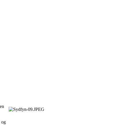
nen
n og