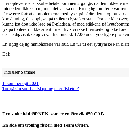
Her oplevede vi at skulle betale bommen 2 gange, da den lukkede mens
fotocellen. Ikke smart, men det var så det. En dejlig miniferie var ov
Desværre fortsatte problemerne med lyset på bådtraileren og nu var der 
kortslutning, da stoplyset på traileren lyste konstant. Jeg var klar ove
kunne jeg dog ikke løse på P-pladsen, af med stikkene på lygtebomm
lys på traileren - ikke smart - men hvis vi ikke bremsede og ikke fore
der heldigvis ikke og vi var hjemme kl. 17.00 uden yderligere proble
En rigtig dejlig minibådferie var slut. En tur til det sydfynske kan klart
Del:
Indlæser Samtale
1. sommertogt 2021
Tur på Øresund - afslapning eller fisketur?
Den stolte båd ØRNEN, som er en Ørnvik 650 CAB.
En side om trolling fiskeri med Team Ørnen.