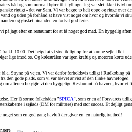
ers båd og som normalt hører til i Jyllinge. Jeg var slet ikke i tvivl om
 ganske rigtigt - det var Sam. Vi var begge to helt oppe og ringe over de
d vand og uden på forhånd at have vist noget om hvor og hvornår vi sku
hinanden og ønsket hinanden en fortsat god ferie.
vi på jagt efter en restaurant for at få noget god mad. En hyggelig aften
a kl. 10.00. Det betød at vi stod tidligt op for at kunne sejle i lidt
lger lige imod os. Og kølestrålen var igen kraftig og motoren kørte ud
bl.a. Strynø på vejen. Vi var derfor forholdsvis tidligt i Rudkøbing på
 fra den gode plads, som vi var blevet anvist af den flinke havnefoged
og om aftenen besøgte vi den hyggelige Restaurant på havnen, hvor vi f
kelse. Her lå sørme folkebåden "
SPICA
", som er en af Forsvarets tidlig
erskaberne i sejlads (DM for militære) med stor succes. Et dejligt gen
ke noget som en god gang havluft der giver en, en naturlig træthed!
ængere