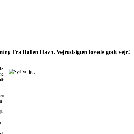
ning Fra Ballen Havn. Vejrudsigten lovede godt vejr!
le
te
tte
men
en
jlet
r
ndt