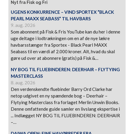
Nyt fra Fisk og Fri
UGENS KONKURRENCE – VIND SPORTEX “BLACK
PEARL MAXX SEABASS” TIL HAVBARS
9. aug. 2026
Som abonnent på Fisk & Fris YouTube kan du her i denne
uge deltage i lodtrækningen om en af de nye lækre
havbarsstænger fra Sportex - Black Pearl MAXX
Seabass til en værdi af 2.000 kroner. Alt, hvad du skal
gøre ud over at abonnere (gratis) på Fisk &…
NY BOG TIL FLUEBINDEREN: DEERHAIR – FLYTYING
MASTERCLASS
8. aug. 2026
Den verdenskendte fluebinder Barry Ord Clarke har
netop udgivet en ny spændende bog – Deerhair –
Flytying Masterclass fra forlaget Merlin Unwin Books.
Denne omfattende guide samler en livslang ekspertise i
... Indlægget NY BOG TIL FLUEBINDEREN: DEERHAIR
–…
DAIWA OPEN: FINE HAVØRREDER FRA