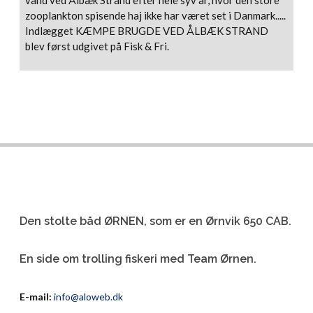
vand ved Ålbæk Strand efter hele syv år, hvor den store
zooplankton spisende haj ikke har været set i Danmark.....
Indlægget KÆMPE BRUGDE VED ÅLBÆK STRAND
blev først udgivet på Fisk & Fri.
Den stolte båd ØRNEN, som er en Ørnvik 650 CAB.
En side om trolling fiskeri med Team Ørnen.
E-mail:
info@aloweb.dk