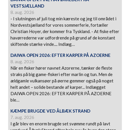
VESTSJÆLLAND
8. aug. 2026
- I slutningen af juli tog min kæreste og jeg til området i
Nordvestsjælland for vores sommerferie, fortæller
Christian Hoyer, der kommer fra Tyskland. - At fiske efter
havørrederne var udfordrende på grund af de konstant
skiftende stærke vinde.... Indlæg…
DAIWA OPEN 2026: EFTER KARPER PÅ AZOERNE
8. aug. 2026
Når en fisker hører navnet Azorerne, tænker de fleste
straks på big game-fiskeri efter marlin og tun. Men de
ældgamle vulkansøer på øerne gemmer også på noget
helt andet – solide bestande af karper... Indlægget
DAIWA OPEN 2026: EFTER KARPER PÅ AZOERNE
ble…
KÆMPE BRUGDE VED ÅLBÆK STRAND
7. aug. 2026
I går blev en enorm brugde set svømme rundt på lavt