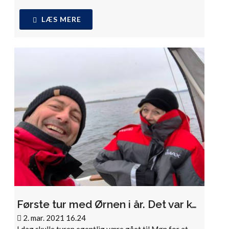
LÆS MERE
Første tur med Ørnen i år. Det var koldt!
2. mar. 2021 16.24
I dag skulle turen egentlig være gået til Møn for at