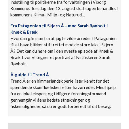
indstilling til politikerne fra forvaltningen i Viborg
Kommune. Torsdag den 13. august skal sagen behandles i
kommunens Klima-, Miljø- og Naturud…
Fra Patagonien til Skjern Å – mød Sarah Rønholt i
Knæk & Bræk
Hvordan går man fra at jagte vilde ørreder i Patagonien
til at have blikket stift rettet mod de store laks i Skjern
Å? Det kan du høre om i den nyeste episode af Knæk &
Bræk, hvor vi tegner et portræt af lystfiskeren Sarah
Rønholt.
Å-guide til Trend Å
Trend Å er en himmerlandsk perle, især kendt for det
spændende skumfluefiskeri efter havørreder. Med hjælp
fra en lokal ekspert og tidligere foreningsformand
gennemgår vi åens bedste strækninger og
fiskemuligheder, så du er godt forberedt til dit besøg.