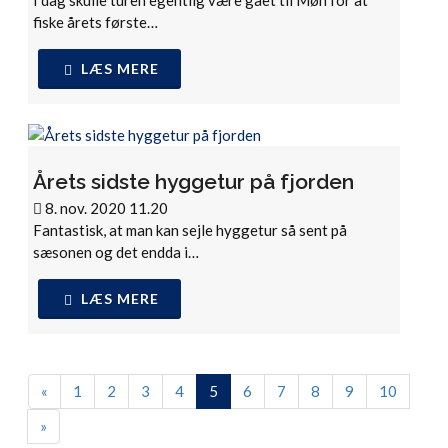
fiske årets første…
LÆS MERE
Årets sidste hyggetur på fjorden
8. nov. 2020 11.20
Fantastisk, at man kan sejle hyggetur så sent på
sæsonen og det endda i…
LÆS MERE
(nuværende)
«
1
2
3
4
5
6
7
8
9
10
»