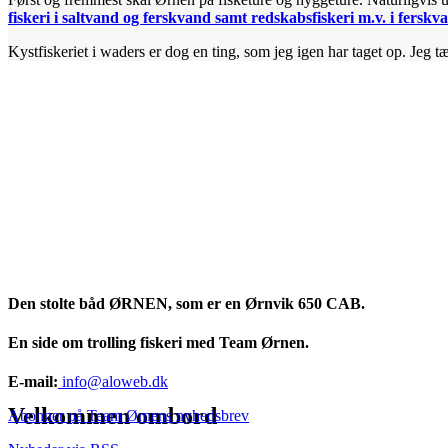
fiskeri i saltvand og ferskvand samt redskabsfiskeri m.v. i ferskv
Kystfiskeriet i waders er dog en ting, som jeg igen har taget op. Jeg tæ
Den stolte båd ØRNEN, som er en Ørnvik 650 CAB.
En side om trolling fiskeri med Team Ørnen.
E-mail:
info@aloweb.dk
Velkommen ombord
Abonner på Team Ørnens nyhedsbrev