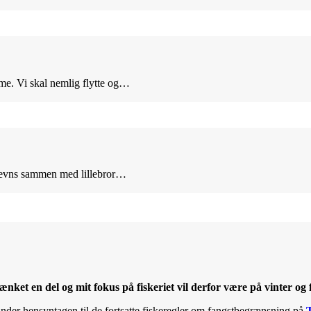
mme. Vi skal nemlig flytte og…
Stevns sammen med lillebror…
rænket en del og mit fokus på fiskeriet vil derfor være på vinter o
under hensyntagen til de fortsatte fiskeregler om fangstbegrænsning på