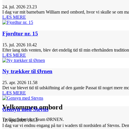
24. jul. 2026 23.23
I dag var mit barnebarn William med ombord, hvor vi skulle se om m
LÆS MERE
Fjordtur nr. 15
15. jul. 2026 10.42
Efter lang tids venten, blev det endelig tid til min efterhånden traditio
LÆS MERE
Ny trækker til Ørnen
25. apr. 2026 11.58
Det var blevet tid til udskiftning af den gamle Passat til noget mer
LÆS MERE
Velkommen ombord
Gensyn med Stevns
Trollingfiskeri fra Team ØRNEN.
12. apr. 2026 16.53
I dag var vi endnu engang på tur i waders til nordsiden af Stevns. De