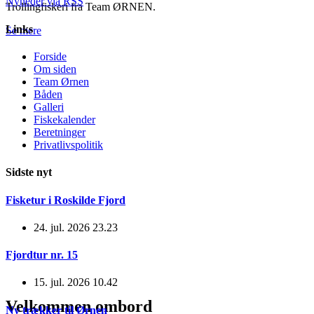
Nyheder via RSS
Trollingfiskeri fra Team ØRNEN.
Links
Se mere
Forside
Om siden
Team Ørnen
Båden
Galleri
Fiskekalender
Beretninger
Privatlivspolitik
Sidste nyt
Fisketur i Roskilde Fjord
24. jul. 2026 23.23
Fjordtur nr. 15
15. jul. 2026 10.42
Velkommen ombord
Ny trækker til Ørnen