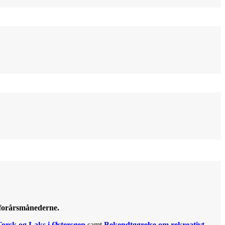
g forårsmånederne.
Torsk og Laks i Østersøen
samt
Bekendtgørelse om rekreativt