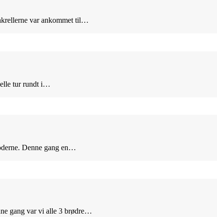
akrellerne var ankommet til…
nelle tur rundt i…
e moderne. Denne gang en…
nne gang var vi alle 3 brødre…