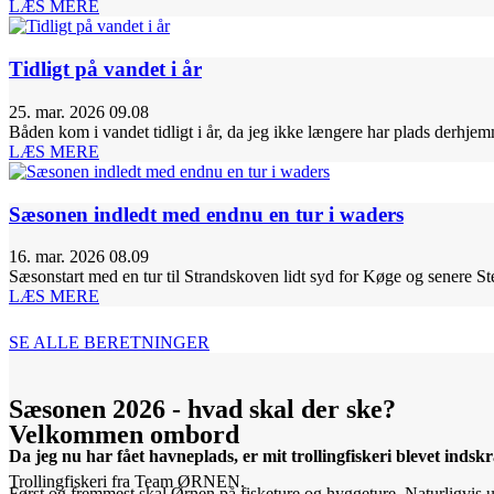
LÆS MERE
Tidligt på vandet i år
25. mar. 2026 09.08
Båden kom i vandet tidligt i år, da jeg ikke længere har plads derhje
LÆS MERE
Sæsonen indledt med endnu en tur i waders
16. mar. 2026 08.09
Sæsonstart med en tur til Strandskoven lidt syd for Køge og senere 
LÆS MERE
SE ALLE BERETNINGER
Sæsonen 2026 - hvad skal der ske?
Velkommen ombord
Da jeg nu har fået havneplads, er mit trollingfiskeri blevet indsk
Trollingfiskeri fra Team ØRNEN.
Først og fremmest skal Ørnen på fisketure og hyggeture. Naturligvis 