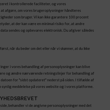
eret i kontrollerede faciliteter, og vores
r at afgøre, om vores brugeroplysninger håndteres
ttigheder som bruger. Vi kan ikke garantere 100 procent
tyder, at der kan være en minimal risiko for, at andre
år data sendes og opbevares elektronisk. Du afgiver således
rst, når du beder om det eller når vi skønner, at du ikke
ringer i vores behandling af personoplysninger kan blive
atere og ændre nærværende retningslinjer for behandling af
 datoen for "sidst opdateret" nederst på siden. I tilfælde af
n synlig meddelelse på vores website og i vores platforme.
 NYHEDSBREVET
side, behandler vi de angivne personoplysninger med det