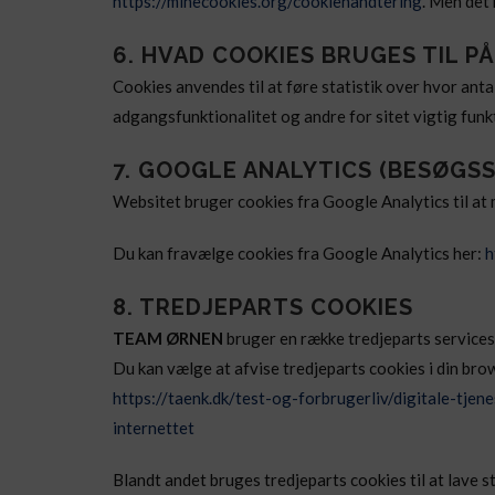
https://minecookies.org/cookiehandtering
. Men det 
6. HVAD COOKIES BRUGES TIL P
Cookies anvendes til at føre statistik over hvor anta
adgangsfunktionalitet og andre for sitet vigtig funkt
7. GOOGLE ANALYTICS (BESØGSS
Websitet bruger cookies fra Google Analytics til at 
Du kan fravælge cookies fra Google Analytics her:
h
8. TREDJEPARTS COOKIES
TEAM ØRNEN
bruger en række tredjeparts services 
Du kan vælge at afvise tredjeparts cookies i din brow
https://taenk.dk/test-og-forbrugerliv/digitale-tje
internettet
Blandt andet bruges tredjeparts cookies til at lave s