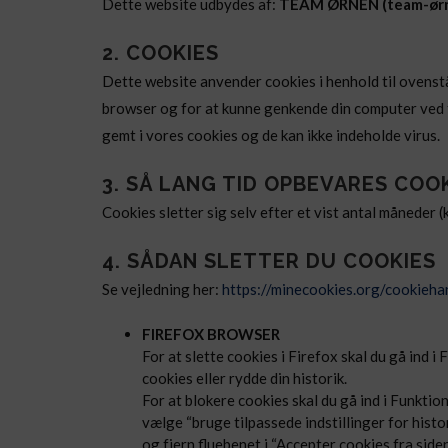
Dette website udbydes af:
TEAM ØRNEN (team-ørn
2. COOKIES
Dette website anvender cookies i henhold til ovenståen
browser og for at kunne genkende din computer ved 
gemt i vores cookies og de kan ikke indeholde virus.
3. SÅ LANG TID OPBEVARES COO
Cookies sletter sig selv efter et vist antal måneder 
4. SÅDAN SLETTER DU COOKIES
Se vejledning her:
https://minecookies.org/cookieha
FIREFOX BROWSER
For at slette cookies i Firefox skal du gå ind i 
cookies eller rydde din historik.
For at blokere cookies skal du gå ind i Funktion
vælge “bruge tilpassede indstillinger for histo
og fjern fluebenet i “Accepter cookies fra sider