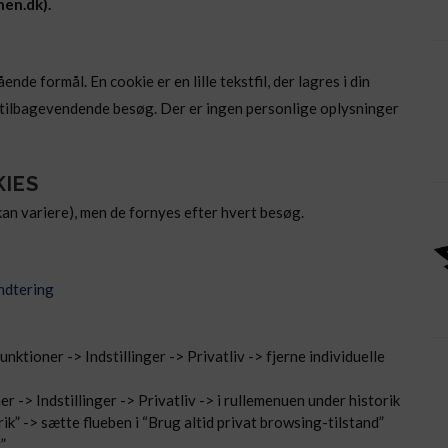
en.dk).
de formål. En cookie er en lille tekstfil, der lagres i din
tilbagevendende besøg. Der er ingen personlige oplysninger
KIES
(kan variere), men de fornyes efter hvert besøg.
ndtering
Funktioner -> Indstillinger -> Privatliv -> fjerne individuelle
er -> Indstillinger -> Privatliv -> i rullemenuen under historik
rik” -> sætte flueben i “Brug altid privat browsing-tilstand”
”.