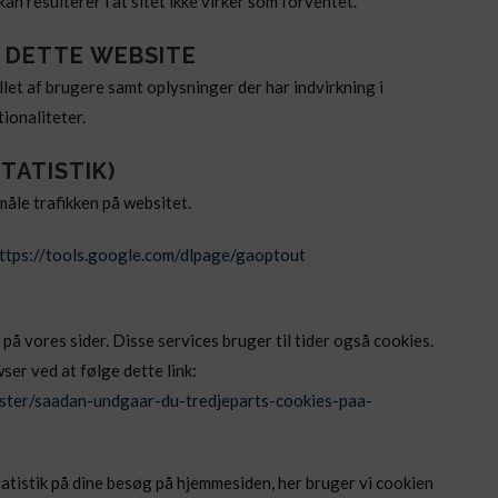
kan resulterer i at sitet ikke virker som forventet.
Å DETTE WEBSITE
llet af brugere samt oplysninger der har indvirkning i
ionaliteter.
TATISTIK)
måle trafikken på websitet.
ttps://tools.google.com/dlpage/gaoptout
på vores sider. Disse services bruger til tider også cookies.
ser ved at følge dette link:
nester/saadan-undgaar-du-tredjeparts-cookies-paa-
tatistik på dine besøg på hjemmesiden, her bruger vi cookien