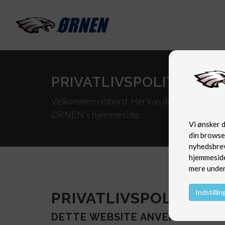
PRIVATLIVSPOLITIK
Velkommen ombord. Her kan du læse om den pr
ØRNEN´s hjemmeside.
Vi ønsker 
din browser
nyhedsbrev
hjemmeside 
mere under 
Indstillin
PRIVATLIVSPOLITIK
DETTE WEBSITE ANVENDER COOK