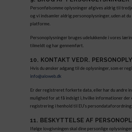
Personfølsomme oplysninger afgives aldrig til tredje
og vi indsamler aldrig personoplysninger, uden at du s
platforme.
Personoplysninger bruges udelukkende i vores lærings
tilmeldt og har gennemført.
10. KONTAKT VEDR. PERSONOPL
Hvis du ønsker adgang til de oplysninger, som er regi
info@aloweb.dk
Er der registreret forkerte data, eller har du andre 
mulighed for at få indsigt i, hvilke informationer de
registrering i henhold til EU’s persondataforordnin
11. BESKYTTELSE AF PERSONOP
Ifølge lovgivningen skal dine personlige oplysninger