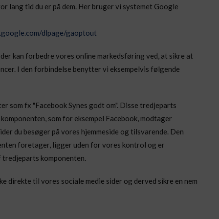
 hvor lang tid du er på dem. Her bruger vi systemet Google
s.google.com/dlpage/gaoptout
r kan forbedre vores online markedsføring ved, at sikre at
ncer. I den forbindelse benytter vi eksempelvis følgende
er som fx "Facebook Synes godt om". Disse tredjeparts
ts komponenten, som for eksempel Facebook, modtager
 sider du besøger på vores hjemmeside og tilsvarende. Den
ten foretager, ligger uden for vores kontrol og er
f tredjeparts komponenten.
ke direkte til vores sociale medie sider og derved sikre en nem