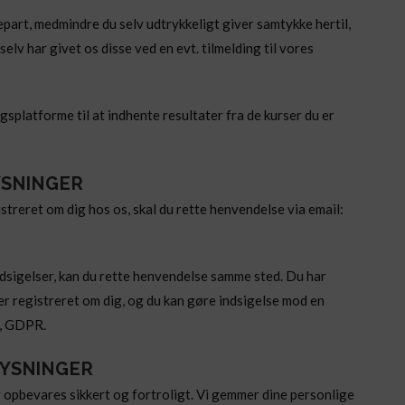
part, medmindre du selv udtrykkeligt giver samtykke hertil,
elv har givet os disse ved en evt. tilmelding til vores
platforme til at indhente resultater fra de kurser du er
YSNINGER
streret om dig hos os, skal du rette henvendelse via email:
indsigelser, kan du rette henvendelse samme sted. Du har
r er registreret om dig, og du kan gøre indsigelse mod en
g, GDPR.
LYSNINGER
 opbevares sikkert og fortroligt. Vi gemmer dine personlige