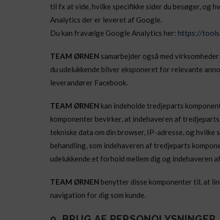
til fx at vide, hvilke specifikke sider du besøger, og
Analytics der er leveret af Google.
Du kan fravælge Google Analytics her:
https://tool
TEAM ØRNEN
samarbejder også med virksomheder de
du udelukkende bliver eksponeret for relevante anno
leverandører Facebook.
TEAM ØRNEN
kan indeholde tredjeparts komponent
komponenter bevirker, at indehaveren af tredjepar
tekniske data om din browser, IP-adresse, og hvilke
behandling, som indehaveren af tredjeparts komponen
udelukkende et forhold mellem dig og indehaveren a
TEAM ØRNEN
benytter disse komponenter til, at lin
navigation for dig som kunde.
9. BRUG AF PERSONOLYSNINGER