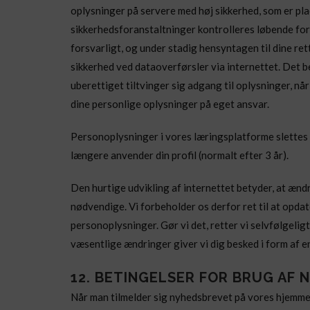
oplysninger på servere med høj sikkerhed, som er plac
sikkerhedsforanstaltninger kontrolleres løbende fo
forsvarligt, og under stadig hensyntagen til dine re
sikkerhed ved dataoverførsler via internettet. Det be
uberettiget tiltvinger sig adgang til oplysninger, n
dine personlige oplysninger på eget ansvar.
Personoplysninger i vores læringsplatforme slettes fø
længere anvender din profil (normalt efter 3 år).
Den hurtige udvikling af internettet betyder, at ænd
nødvendige. Vi forbeholder os derfor ret til at opd
personoplysninger. Gør vi det, retter vi selvfølgeligt
væsentlige ændringer giver vi dig besked i form af e
12. BETINGELSER FOR BRUG AF
Når man tilmelder sig nyhedsbrevet på vores hjemme