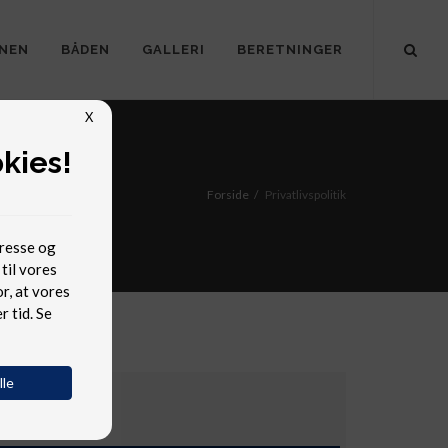
NEN
BÅDEN
GALLERI
BERETNINGER
X
kies!
Forside
Privatlivspolitik
dresse og
til vores
r, at vores
 tid. Se
lle
Sidste nyt!