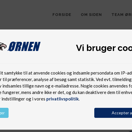
FORSIDE
OM SIDEN
TEAM ØR
Vi bruger coo
ivatlivspolitik der er gældende for brug af Team
dit samtykke til at anvende cookies og indsamle persondata om IP-a
 til præferencer, analyse af besøg samt statistik. Ved evt. tilmelding 
 indsamles tillige navn og e-mailadresse. Nogle cookies anvendes fo
fungerer, mens andre ikke er det, og du kan deaktivere dem til enhver
indstillinger og i vores
privatlivspolitik
.
ger
Accepter a
IES TIL FØLGENDE FORMÅL: