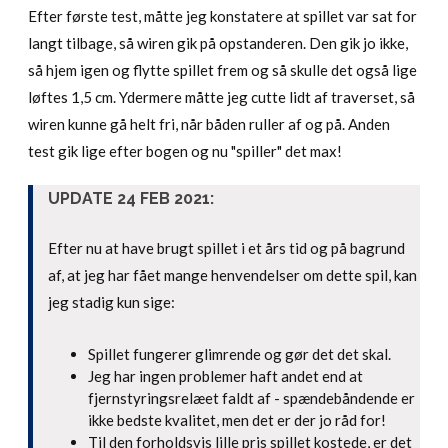
Efter første test, måtte jeg konstatere at spillet var sat for
langt tilbage, så wiren gik på opstanderen. Den gik jo ikke,
så hjem igen og flytte spillet frem og så skulle det også lige
løftes 1,5 cm. Ydermere måtte jeg cutte lidt af traverset, så
wiren kunne gå helt fri, når båden ruller af og på. Anden
test gik lige efter bogen og nu "spiller" det max!
UPDATE 24 FEB 2021:
Efter nu at have brugt spillet i et års tid og på bagrund
af, at jeg har fået mange henvendelser om dette spil, kan
jeg stadig kun sige:
Spillet fungerer glimrende og gør det det skal.
Jeg har ingen problemer haft andet end at
fjernstyringsrelæet faldt af - spændebåndende er
ikke bedste kvalitet, men det er der jo råd for!
Til den forholdsvis lille pris spillet kostede, er det