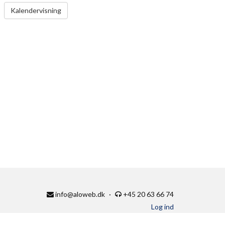
VIS KALENDER
Kalendervisning
info@aloweb.dk
·
+45 20 63 66 74
Log ind