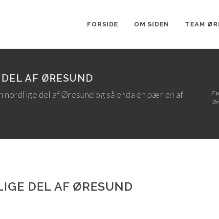
FORSIDE
OM SIDEN
TEAM ØR
 DEL AF ØRESUND
n nordlige del af Øresund og så enda en pæn en af
Fo
Ør
LIGE DEL AF ØRESUND