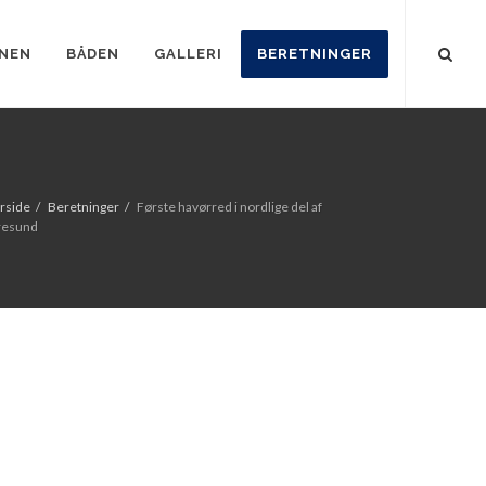
NEN
BÅDEN
GALLERI
BERETNINGER
rside
Beretninger
Første havørred i nordlige del af
esund