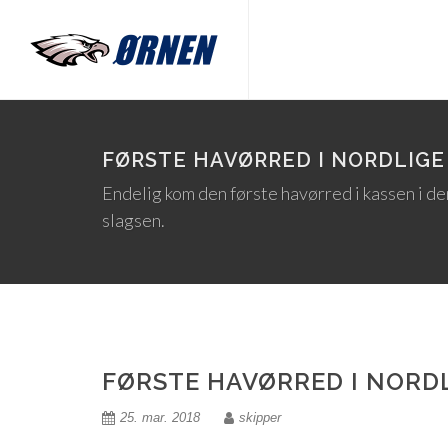
FØRSTE HAVØRRED I NORDLIGE
Endelig kom den første havørred i kassen i de
slagsen.
FØRSTE HAVØRRED I NORD
25. mar. 2018
skipper