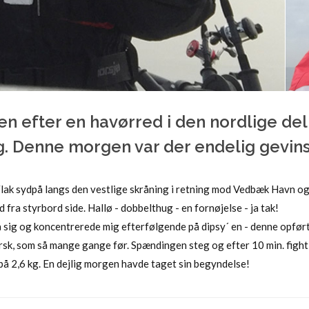
en efter en havørred i den nordlige del
. Denne morgen var der endelig gevins
 Flak sydpå langs den vestlige skråning i retning mod Vedbæk Havn og
 fra styrbord side. Hallø - dobbelthug - en fornøjelse - ja tak!
å sig og koncentrerede mig efterfølgende på dipsy´ en - denne opført
sk, som så mange gange før. Spændingen steg og efter 10 min. fight 
 på 2,6 kg. En dejlig morgen havde taget sin begyndelse!