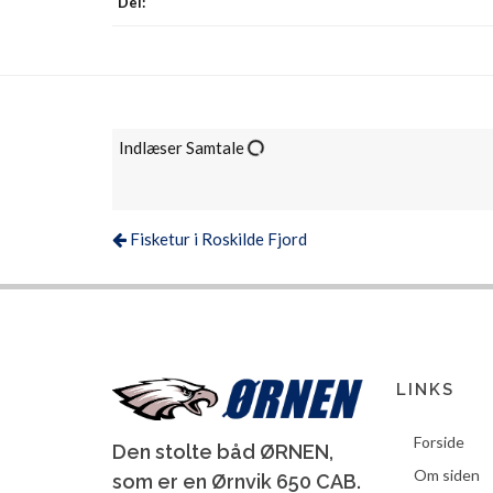
Del:
Indlæser Samtale
Fisketur i Roskilde Fjord
LINKS
Forside
Den stolte båd ØRNEN,
Om siden
som er en Ørnvik 650 CAB.