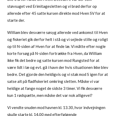
støvsuget ved Erimitagesletten og vi brød derfor op
allerede efter 45 satte kursen direkte mod Hven SV for at
starte der.
William blev desværre søsyg allerede ved ankomst til Hven
og fiskeriet gik derfor helt i stå og vi sejlede stille og roligt
op til N-siden af Hven for at finde læ. Vi måtte efter nogle
korte forsøg på N-siden fortrække fra Hven, da William
ikke fik det bedre og satte kursen mod Rungsted for at
være lidt i læ og evt. gå i havn der hvis situationen ikke blev
bedre. Det gjorde den heldigvis og vi stak mod S igen for at
satse alt på fladfiskeriet omkring sletten. Måske vi var
heldige at fange noget de sidste 3 timer. Vi fik desværre
kun 1 rødspætte, men måske det var nok alligevel?
Vi vendte snuden mod havnen kl. 13.30, hvor indvejningen
skulle starte kl. 14.00 med efterfølgende