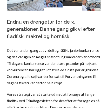
Endnu en drengetur for de 3.
generationer. Denne gang gik vi efter
fladfisk, makrel og hornfisk.
Det var anden gang , at vi deltog i SSKs juniorkonkurrence
og det var igen en meget spændt ung mand der var ombord.
Til dagens konkurrence var der store præmier på højkant -
konkurrencen har ligget lidt stille de sidste par år grundet
Corona og alle sejl var derfor sat til. Forventningerne til
dagens fiskeri var derfor helt i top!
Vores strategi var at starte ud med at forsøge at fange
fladfisk ved Erimitagesletten for derefter at forsøge os på
alle 3 arter rundt om Hven. Desværre var der som