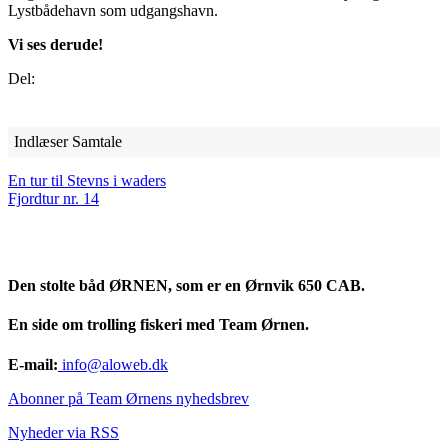
Lystbådehavn som udgangshavn.
Vi ses derude!
Del:
Indlæser Samtale
En tur til Stevns i waders
Fjordtur nr. 14
Den stolte båd ØRNEN, som er en Ørnvik 650 CAB.
En side om trolling fiskeri med Team Ørnen.
E-mail:
info@aloweb.dk
Abonner på Team Ørnens nyhedsbrev
Nyheder via RSS