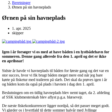
Beretninger
Ørnen på sin havneplads
Ørnen på sin havneplads
1. apr. 2025
skipper
Igen i år forsøger vi os med at have båden i en lystbådehavn for
sommeren. Denne gang allerede fra den 1. april og det er ikke
en aprilsnar!
Sidste år havde vi havneplads til båden for første gang og det var en
stor succes, hvor vi fik brugt båden meget mere end når jeg bare
kørte på fisketur med traileren på slæb. Det skal da prøves igen i år
og båden kom da også på plads i havnen i dag den 1. april.
Beslutningen om en tidlig havneplads blev nemt taget, da 2. afdeling
af SSK klubmesterskab blev aflyst p.g.a. blæsevejr.
De næste fiskekonkurrencer ligger nordpå, så det passer meget godt.
Vi glæder os i hvertfald til dette sommer halvår med Jyllinge