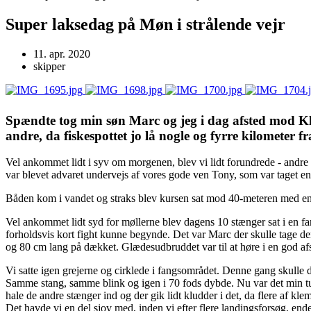
Super laksedag på Møn i strålende vejr
11. apr. 2020
skipper
Spændte tog min søn Marc og jeg i dag afsted mod Kli
andre, da fiskespottet jo lå nogle og fyrre kilometer fr
Vel ankommet lidt i syv om morgenen, blev vi lidt forundrede - andre 
var blevet advaret undervejs af vores gode ven Tony, som var taget end
Båden kom i vandet og straks blev kursen sat mod 40-meteren med en sn
Vel ankommet lidt syd for møllerne blev dagens 10 stænger sat i en f
forholdsvis kort fight kunne begynde. Det var Marc der skulle tage de
og 80 cm lang på dækket. Glædesudbruddet var til at høre i en god afst
Vi satte igen grejerne og cirklede i fangsområdet. Denne gang skulle de
Samme stang, samme blink og igen i 70 fods dybde. Nu var det min tur 
hale de andre stænger ind og der gik lidt kludder i det, da flere af kl
Det havde vi en del sjov med, inden vi efter flere landingsforsøg, end