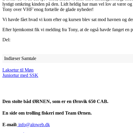
lystigt omkring kinden på den. Lidt heldig har man vel lov at være og
Tony over VHF¨enog fortælle de glade nyheder!
Vi havde fået hvad vi kom efter og kursen blev sat mod havnen og den
Efter hjemkomst fik vi melding fra Tony, at de også havde fanget en 
Del:
Indlæser Samtale
Laksetur til Møn
Juniortur med SSK
Den stolte båd ØRNEN, som er en Ørnvik 650 CAB.
En side om trolling fiskeri med Team Ørnen.
E-mail:
info@aloweb.dk