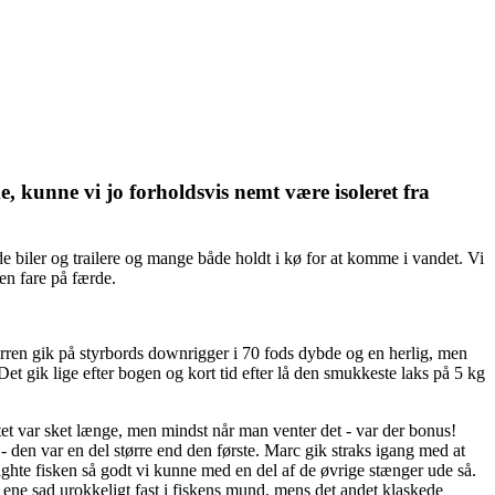
 kunne vi jo forholdsvis nemt være isoleret fra
 biler og trailere og mange både holdt i kø for at komme i vandet. Vi
en fare på færde.
arren gik på styrbords downrigger i 70 fods dybde og en herlig, men
t gik lige efter bogen og kort tid efter lå den smukkeste laks på 5 kg
ntet var sket længe, men mindst når man venter det - var der bonus!
 den var en del større end den første. Marc gik straks igang med at
fighte fisken så godt vi kunne med en del af de øvrige stænger ude så.
t ene sad urokkeligt fast i fiskens mund, mens det andet klaskede