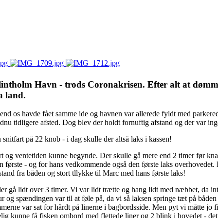
ntholm Havn - trods Coronakrisen. Efter alt at dømme,
a land.
end os havde fået samme ide og havnen var allerede fyldt med parkerede
nu tidligere afsted. Dog blev der holdt fornuftig afstand og der var ing
itfart på 22 knob - i dag skulle der altså laks i kassen!
art og ventetiden kunne begynde. Der skulle gå mere end 2 timer før kn
n første - og for hans vedkommende også den første laks overhovedet. De
and fra båden og stort tllykke til Marc med hans første laks!
r gå lidt over 3 timer. Vi var lidt trætte og hang lidt med næbbet, da i
og spændingen var til at føle på, da vi så laksen springe tæt på båden -
emmerne var sat for hårdt på linerne i bagbordsside. Men pyt vi måtte jo 
elig kunne få fisken ombord med flettede liner og 2 blink i hovedet - de