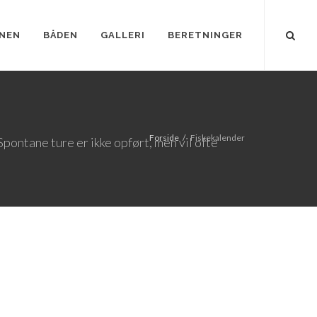
NEN
BÅDEN
GALLERI
BERETNINGER
Forside
Fiskekalender
Spontane ture er ikke opført, men vil ofte