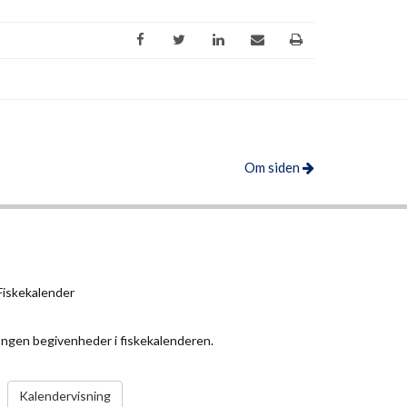
Om siden
Fiskekalender
Ingen begivenheder i fiskekalenderen.
VIS KALENDER
Kalendervisning