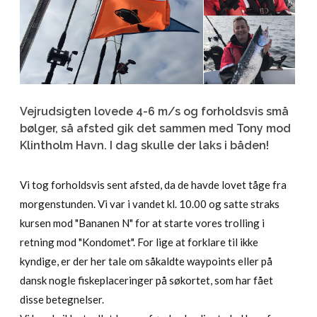
Vejrudsigten lovede 4-6 m/s og forholdsvis små
bølger, så afsted gik det sammen med Tony mod
Klintholm Havn. I dag skulle der laks i båden!
Vi tog forholdsvis sent afsted, da de havde lovet tåge fra
morgenstunden. Vi var i vandet kl. 10.00 og satte straks
kursen mod "Bananen N" for at starte vores trolling i
retning mod "Kondomet". For lige at forklare til ikke
kyndige, er der her tale om såkaldte waypoints eller på
dansk nogle fiskeplaceringer på søkortet, som har fået
disse betegnelser.