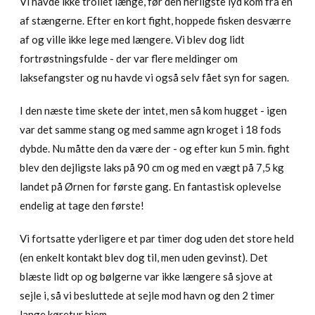
Vi havde ikke trollet længe, før den herligste lyd kom fra en
af stængerne. Efter en kort fight, hoppede fisken desværre
af og ville ikke lege med længere. Vi blev dog lidt
fortrøstningsfulde - der var flere meldinger om
laksefangster og nu havde vi også selv fået syn for sagen.
I den næste time skete der intet, men så kom hugget - igen
var det samme stang og med samme agn kroget i 18 fods
dybde. Nu måtte den da være der - og efter kun 5 min. fight
blev den dejligste laks på 90 cm og med en vægt på 7,5 kg
landet på Ørnen for første gang. En fantastisk oplevelse
endelig at tage den første!
Vi fortsatte yderligere et par timer dog uden det store held
(en enkelt kontakt blev dog til, men uden gevinst). Det
blæste lidt op og bølgerne var ikke længere så sjove at
sejle i, så vi besluttede at sejle mod havn og den 2 timer
lange køretur hjem.