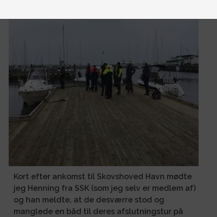
Kort efter ankomst til Skovshoved Havn mødte
jeg Henning fra SSK (som jeg selv er medlem af)
og han meldte, at de desværre stod og
manglede en båd til deres afslutningstur på