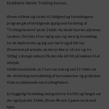
klubbens første Trolling kursus.
Ørnen stillede sig straks til rådighed og formiddagens
program gik efterfølgende igang med fordeling af
"Trollingeleverne" på de 3 både. Nu skulle teorien afprøves
i praksis. Det blev til en rigtig sjov og lærerig formiddag
for de implicerede og jeg selv lærte også lidt nyt.
Ørnen kom på arbejde, da den jo ikke er så stor og 4 x
100kg´s drenge ombord fik den lille 60 HK på hækken til at
arbejde.
Holdet besluttede, at 2 ture var nok og ved 12-tiden var
der afslutning med uddeling af kursusbeviser og grejbokse
til de nu uddannede nye trollingfiskere.
En hyggelig formiddag med gutterne fra SSK og fangst var
der også på alle 3 både. Ørnen fik selv 2 pæne torsk med
hjem.