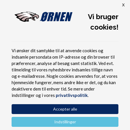
X
Vi bruger
cookies!
ØRNEN MED PÅ SSK
TROLLINGSKOLE
Vi ønsker dit samtykke til at anvende cookies og
indsamle persondata om IP-adresse og din browser til
Forside
Beretninger
Ørnen med på SSK Trollingskole
præferencer, analyse af besøg samt statistik. Ved evt.
tilmelding til vores nyhedsbrev indsamles tillige navn
og e-mailadresse. Nogle cookies anvendes for, at vores
hjemmeside fungerer, mens andre ikke er det, og du kan
deaktivere dem til enhver tid. Se mere under
indstillinger og i vores
privatlivspolitik
.
ØRNEN MED PÅ SSK TROLLINGSKOLE
23. mar. 2019
skipper
Accepter alle
Indstillinger