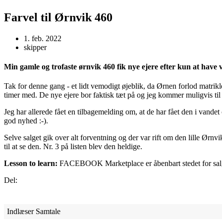
Farvel til Ørnvik 460
1. feb. 2022
skipper
Min gamle og trofaste ørnvik 460 fik nye ejere efter kun at have væ
Tak for denne gang - et lidt vemodigt øjeblik, da Ørnen forlod matrikl
timer med. De nye ejere bor faktisk tæt på og jeg kommer muligvis til
Jeg har allerede fået en tilbagemelding om, at de har fået den i vandet 
god nyhed :-).
Selve salget gik over alt forventning og der var rift om den lille Ørn
til at se den. Nr. 3 på listen blev den heldige.
Lesson to learn:
FACEBOOK Marketplace er åbenbart stedet for salg
Del:
Indlæser Samtale