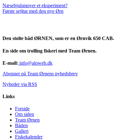
Næsehjulsmover et eksperiment?
Første sejltur med den nye Ørn
Den stolte båd ØRNEN, som er en Ørnvik 650 CAB.
En side om trolling fiskeri med Team Ørnen.
E-mail:
info@aloweb.dk
Abonner på Team Ørnens nyhedsbrev
Nyheder via RSS
Links
Forside
Om siden
Team Ørnen
Båden
Galleri
Fiskekalender