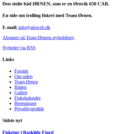
Den stolte båd ØRNEN, som er en Ørnvik 650 CAB.
En side om trolling fiskeri med Team Ørnen.
E-mail:
info@aloweb.dk
Abonner på Team Ørnens nyhedsbrev
Nyheder via RSS
Links
Forside
Om siden
Team Ørnen
Båden
Galleri
Fiskekalender
Beretninger
Privatlivspolitik
Sidste nyt
Fisketur i Roskilde Fjord