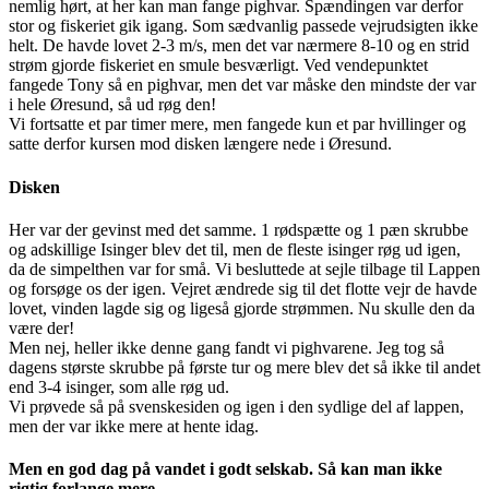
nemlig hørt, at her kan man fange pighvar. Spændingen var derfor
stor og fiskeriet gik igang. Som sædvanlig passede vejrudsigten ikke
helt. De havde lovet 2-3 m/s, men det var nærmere 8-10 og en strid
strøm gjorde fiskeriet en smule besværligt. Ved vendepunktet
fangede Tony så en pighvar, men det var måske den mindste der var
i hele Øresund, så ud røg den!
Vi fortsatte et par timer mere, men fangede kun et par hvillinger og
satte derfor kursen mod disken længere nede i Øresund.
Disken
Her var der gevinst med det samme. 1 rødspætte og 1 pæn skrubbe
og adskillige Isinger blev det til, men de fleste isinger røg ud igen,
da de simpelthen var for små. Vi besluttede at sejle tilbage til Lappen
og forsøge os der igen. Vejret ændrede sig til det flotte vejr de havde
lovet, vinden lagde sig og ligeså gjorde strømmen. Nu skulle den da
være der!
Men nej, heller ikke denne gang fandt vi pighvarene. Jeg tog så
dagens største skrubbe på første tur og mere blev det så ikke til andet
end 3-4 isinger, som alle røg ud.
Vi prøvede så på svenskesiden og igen i den sydlige del af lappen,
men der var ikke mere at hente idag.
Men en god dag på vandet i godt selskab. Så kan man ikke
rigtig forlange mere.