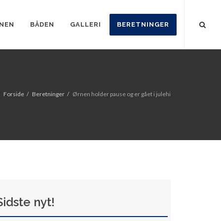
NEN
BÅDEN
GALLERI
BERETNINGER
Forside
Beretninger
Ørnen holder pause og er gået i julehi
Sidste nyt!