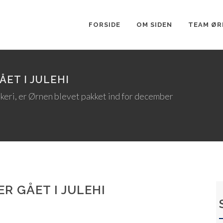
FORSIDE
OM SIDEN
TEAM ØR
ET I JULEHI
skeri, er Ørnen blevet pakket ind for december
R GÅET I JULEHI