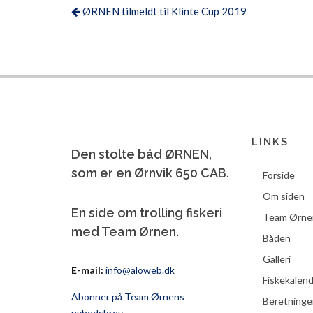
ØRNEN tilmeldt til Klinte Cup 2019
LINKS
Den stolte båd ØRNEN,
som er en Ørnvik 650 CAB.
Forside
Om siden
En side om trolling fiskeri
Team Ørne
med Team Ørnen.
Båden
Galleri
E-mail:
info@aloweb.dk
Fiskekalen
Abonner på Team Ørnens
Beretninge
nyhedsbrev