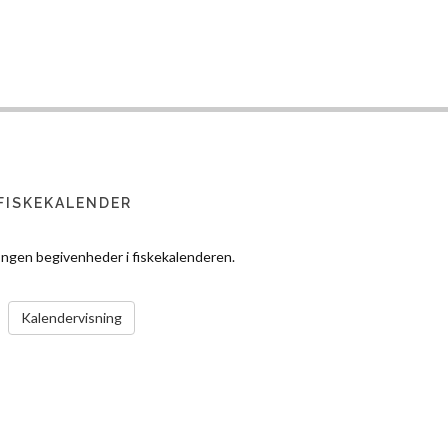
FISKEKALENDER
Ingen begivenheder i fiskekalenderen.
VIS KALENDER
Kalendervisning