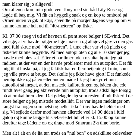
man klarer sig jo alligevel!
Om aftenen kom min gode ven Tony med sin båd Lily Rose og
lagde til bag mig. Vi fik en hyggelig snak og en kop te ombord på
Ørnen inden vi gik til køjs, spændte på morgendagens vejr og om vi
kunne komme helt ud til "40-meteren" og fiske.
Kl. 07.00 strøg vi ud af havnen til pænt store bølger i SE-vind. Det
vil sige, at vi havde bølgerne lige i næsen og alligevel gav vi den gas
med fuld skrue mod "40-meteren". 1 time efter var vi på plads og
fiskeriet kunne begynde. På med autopiloten og alle 10 stænger jeg
havde med blev sat. Efter et par timer uden resultat hørte jeg på
radioen, at der var en der havde problemer med sin autopilot. Det fik
mig til at huske på, at jeg faktisk har en fjernbetjening til min, som
jeg ville prøve at bruge. Det skulle jeg ikke have gjort! Det funkede
nemlig ikke og på en eller anden måde fik jeg forstyrret min
autopilot så meget, at den mistede kalibreringen og båden drejede
rundt hver gang jeg aktiverede min autopilot, trods adskillige forsøg
på at omkalibrere den. Det ødelagde ligesom resten af mit fiskeri i de
store bølger og jeg mistede modet lidt. Der var ingen meldinger om
fangst fra nogen som helst og heller ikke Tony havde heldet med
sig. Vi sejlede derfor mod havnen allerede ved 14.00 tiden i fuld
galop og kunne lægge til slæbestedet lidt efter kl. 15.00 og kunne
derefter tage bådene op og drage mod Smørum 2½ time borte.
Men alt i alt en dejlig tur, trods en "nul bon" og adskillige oplevelser