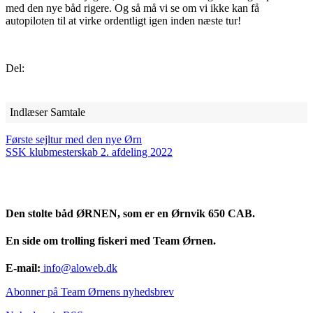
med den nye båd rigere. Og så må vi se om vi ikke kan få
autopiloten til at virke ordentligt igen inden næste tur!
Del:
Indlæser Samtale
Første sejltur med den nye Ørn
SSK klubmesterskab 2. afdeling 2022
Den stolte båd ØRNEN, som er en Ørnvik 650 CAB.
En side om trolling fiskeri med Team Ørnen.
E-mail:
info@aloweb.dk
Abonner på Team Ørnens nyhedsbrev