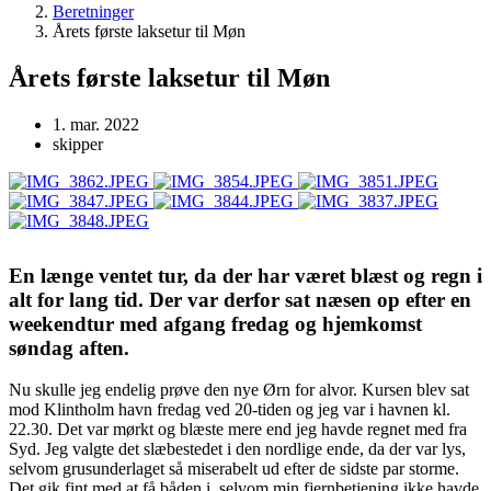
Beretninger
Årets første laksetur til Møn
Årets første laksetur til Møn
1. mar. 2022
skipper
En længe ventet tur, da der har været blæst og regn i
alt for lang tid. Der var derfor sat næsen op efter en
weekendtur med afgang fredag og hjemkomst
søndag aften.
Nu skulle jeg endelig prøve den nye Ørn for alvor. Kursen blev sat
mod Klintholm havn fredag ved 20-tiden og jeg var i havnen kl.
22.30. Det var mørkt og blæste mere end jeg havde regnet med fra
Syd. Jeg valgte det slæbestedet i den nordlige ende, da der var lys,
selvom grusunderlaget så miserabelt ud efter de sidste par storme.
Det gik fint med at få båden i, selvom min fjernbetjening ikke havde