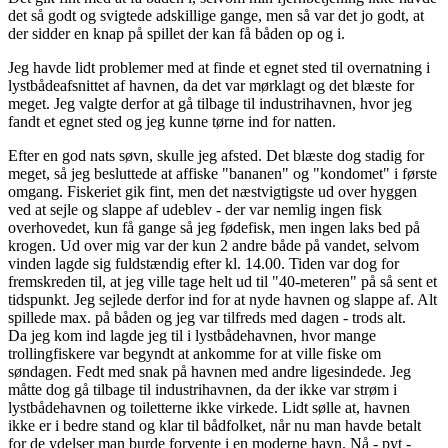
det så godt og svigtede adskillige gange, men så var det jo godt, at
der sidder en knap på spillet der kan få båden op og i.
Jeg havde lidt problemer med at finde et egnet sted til overnatning i
lystbådeafsnittet af havnen, da det var mørklagt og det blæste for
meget. Jeg valgte derfor at gå tilbage til industrihavnen, hvor jeg
fandt et egnet sted og jeg kunne tørne ind for natten.
Efter en god nats søvn, skulle jeg afsted. Det blæste dog stadig for
meget, så jeg besluttede at affiske "bananen" og "kondomet" i første
omgang. Fiskeriet gik fint, men det næstvigtigste ud over hyggen
ved at sejle og slappe af udeblev - der var nemlig ingen fisk
overhovedet, kun få gange så jeg fødefisk, men ingen laks bed på
krogen. Ud over mig var der kun 2 andre både på vandet, selvom
vinden lagde sig fuldstændig efter kl. 14.00. Tiden var dog for
fremskreden til, at jeg ville tage helt ud til "40-meteren" på så sent et
tidspunkt. Jeg sejlede derfor ind for at nyde havnen og slappe af. Alt
spillede max. på båden og jeg var tilfreds med dagen - trods alt.
Da jeg kom ind lagde jeg til i lystbådehavnen, hvor mange
trollingfiskere var begyndt at ankomme for at ville fiske om
søndagen. Fedt med snak på havnen med andre ligesindede. Jeg
måtte dog gå tilbage til industrihavnen, da der ikke var strøm i
lystbådehavnen og toiletterne ikke virkede. Lidt sølle at, havnen
ikke er i bedre stand og klar til bådfolket, når nu man havde betalt
for de ydelser man burde forvente i en moderne havn. Nå - pyt -